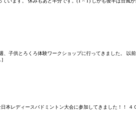
ています。 休みもあと半分です。(T ^ T) しかも後半は台
週、子供とろくろ体験ワークショップに行ってきました。 以
]
全日本レディースバドミントン大会に参加してきました！！ 