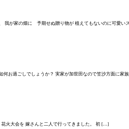
、 我が家の畑に 予期せぬ贈り物が 植えてもないのに可愛い
如何お過ごしでしょうか？ 実家が加世田なので笠沙方面に家
会を 嫁さんと二人で行ってきました。 初 […]