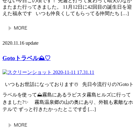
せない今日この頃です！ 先週と打って変わって晴天のなか
またまた行ってきました。 11月12日に42回目の誕生日を迎
えた福永です いつも仲良くしてもらってる仲間たち […]
2020.11.16 update
Gotoトラベル⛰♡
いつもお世話になっております☃️ 先日今流行りの?Gotoト
ラベルを使って⛰霧島にあるラビスタ霧島ヒルズに行って
きました?✨ 霧島温泉郷の山の奥にあり、外観も素敵なホ
テルで ずっと行きたかったとこです☝️ […]