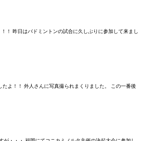
ょう！！ 昨日はバドミントンの試合に久しぶりに参加して来まし
したよ！！ 外人さんに写真撮られまくりました。 この一番後
すが・・・ 福岡にてコニカミノルタ主催の決起大会に参加し