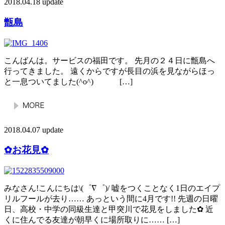
2018.04.18 update
甑島
こんばんは。サービスの福田です。 先月の２４日に甑島へ
行ってきました。 遠くからですが長目の浜を見ながらほっ
と一息ついてました(^o^) […]
2018.04.07 update
✿お花見✿
みなさん!こんにちは\(゜∇゜)/ 嘘をつくことなく1日のエイプ
リルフールが去り…… あっという間に4月です!! 先週の日曜
日、高校・中学の同級生達と甲突川で花見をしました✿ 近
くに住んでる友達が朝早くに場所取りに…… […]