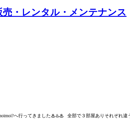
imoi?へ行ってきました♨♨️♨ 全部で３部屋ありそれぞれ