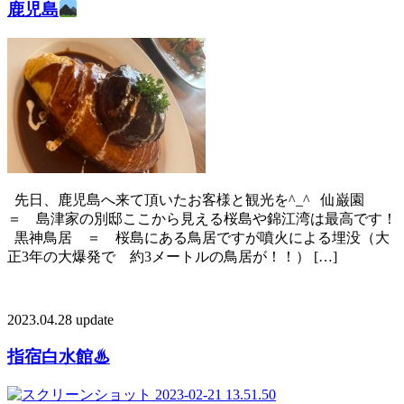
鹿児島
先日、鹿児島へ来て頂いたお客様と観光を^_^ 仙巌園
＝ 島津家の別邸ここから見える桜島や錦江湾は最高です！
黒神鳥居 ＝ 桜島にある鳥居ですが噴火による埋没（大
正3年の大爆発で 約3メートルの鳥居が！！） […]
2023.04.28 update
指宿白水館♨︎