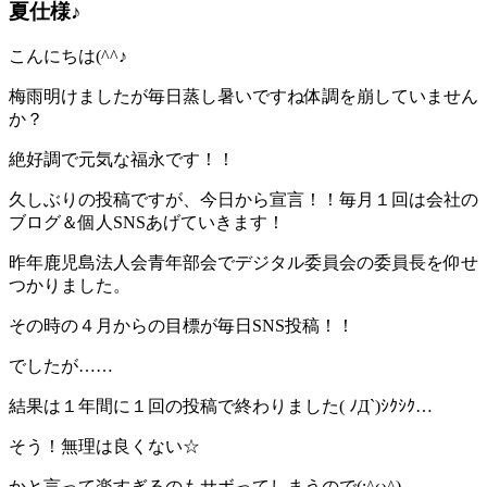
夏仕様♪
こんにちは(^^♪
梅雨明けましたが毎日蒸し暑いですね体調を崩していません
か？
絶好調で元気な福永です！！
久しぶりの投稿ですが、今日から宣言！！毎月１回は会社の
ブログ＆個人SNSあげていきます！
昨年鹿児島法人会青年部会でデジタル委員会の委員長を仰せ
つかりました。
その時の４月からの目標が毎日SNS投稿！！
でしたが……
結果は１年間に１回の投稿で終わりました( ﾉД`)ｼｸｼｸ…
そう！無理は良くない☆
かと言って楽すぎるのもサボってしまうので(;^ω^)