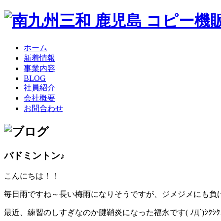
ホーム
新着情報
事業内容
BLOG
社員紹介
会社概要
お問合わせ
バドミントン♪
こんにちは！！
毎日雨ですね～長い梅雨になりそうですが、ジメジメにも負
最近、練習のしすぎなのか腱鞘炎になった福永です( ﾉД`)ｼｸｼ