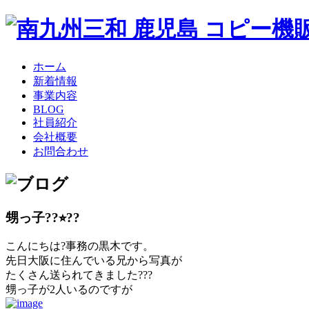
ホーム
新着情報
事業内容
BLOG
社員紹介
会社概要
お問合わせ
甥っ子??⭐︎??
こんにちは?事務の黒木です。
先日大阪に住んでいる兄から写真が
たくさん送られてきました???
甥っ子が2人いるのですが