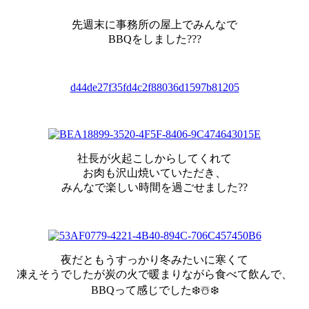
先週末に事務所の屋上でみんなで
BBQをしました???
d44de27f35fd4c2f88036d1597b81205
社長が火起こしからしてくれて
お肉も沢山焼いていただき、
みんなで楽しい時間を過ごせました??
夜だともうすっかり冬みたいに寒くて
凍えそうでしたが炭の火で暖まりながら食べて飲んで、
BBQって感じでした❄️☃️❄️