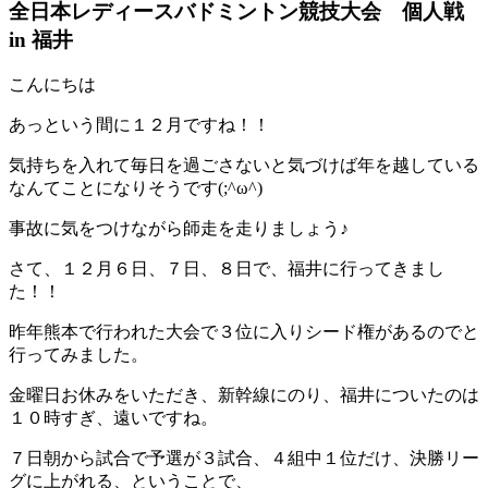
全日本レディースバドミントン競技大会 個人戦
in 福井
こんにちは
あっという間に１２月ですね！！
気持ちを入れて毎日を過ごさないと気づけば年を越している
なんてことになりそうです(;^ω^)
事故に気をつけながら師走を走りましょう♪
さて、１２月６日、７日、８日で、福井に行ってきまし
た！！
昨年熊本で行われた大会で３位に入りシード権があるのでと
行ってみました。
金曜日お休みをいただき、新幹線にのり、福井についたのは
１０時すぎ、遠いですね。
７日朝から試合で予選が３試合、４組中１位だけ、決勝リー
グに上がれる、ということで、