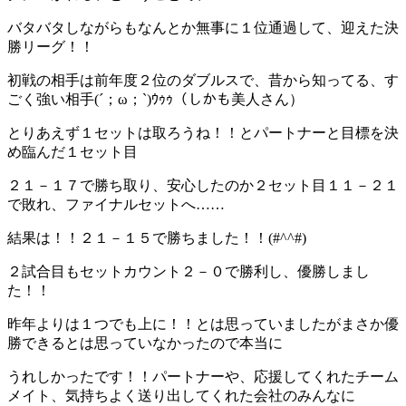
バタバタしながらもなんとか無事に１位通過して、迎えた決
勝リーグ！！
初戦の相手は前年度２位のダブルスで、昔から知ってる、す
ごく強い相手(´；ω；`)ｳｩｩ（しかも美人さん）
とりあえず１セットは取ろうね！！とパートナーと目標を決
め臨んだ１セット目
２１－１７で勝ち取り、安心したのか２セット目１１－２１
で敗れ、ファイナルセットへ……
結果は！！２１－１５で勝ちました！！(#^^#)
２試合目もセットカウント２－０で勝利し、優勝しまし
た！！
昨年よりは１つでも上に！！とは思っていましたがまさか優
勝できるとは思っていなかったので本当に
うれしかったです！！パートナーや、応援してくれたチーム
メイト、気持ちよく送り出してくれた会社のみんなに