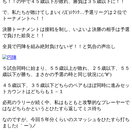
ち！！の中で４５歳以下が敗れ、勝負は３５歳以下に！！
で、私たちが敗けてしまい( ﾉД`)ｼｸｼｸ…予選リーグは２位で
トーナメントへ！！
決勝トーナメントは接戦を制し、いよいよ決勝の相手は予選
で負けた姶良と！！
全員で円陣を組み絶対負けないぞ！！と気合の声出し
５試合同時に始まり、５５歳以上が敗れ、２５歳以下、５５
歳以下が勝ち、まさかの予選の時と同じ状況に(;’∀’)
４５歳以下、３５歳以下どちらのペアもほぼ同時に進みセッ
トカウントはどちらも１－１
必死のラリーが続く中、私はもともと攻撃的なプレーヤーで
はなどちらかというとひたすら返してミス待ち
なのですが、今回５年分くらいのスマッシュをひたすら打ち
ました( ｀ー´)ノ