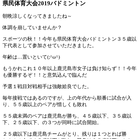
県民体育大会2019バドミントン
朝晩涼しくなってきましたね～
体調を崩していませんか？
スポーツの秋！！今年も県民体育大会バドミントン３５歳以
下代表として参加させていただきました。
年齢は…置いといて(;^ω^)
もうかれこれ１０年以上鹿児島市女子は負け知らず！！今年
も優勝するぞ！！と意気込んで臨んだ
予選１戦目対戦相手は強敵姶良でした。
毎年接戦ではあるのですが、上の年代から順番に試合が入
り、５５歳以上のペアが惜しくも敗れ
５５歳未満のペアは鹿児島が勝ち、４５歳以下、３５歳以
下、２５歳以下、の３つが同時に試合開始。
２５歳以下は鹿児島チームがとり、残りは１つとれば勝