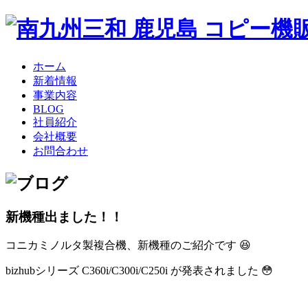
ホーム
新着情報
事業内容
BLOG
社員紹介
会社概要
お問合わせ
新機種出ました！！
コニカミノルタ製複合機、新機種のご紹介です 😆
bizhubシリーズ C360i/C300i/C250i が発表されました 😳