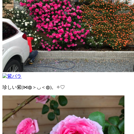
珍しい紫(⋈◍＞◡＜◍)。✧♡