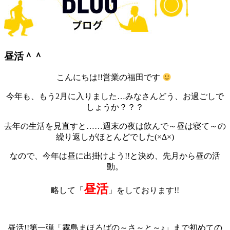
昼活＾＾
こんにちは!!営業の福田です
今年も、もう2月に入りました…みなさんどう、お過ごしで
しょうか？？？
去年の生活を見直すと……週末の夜は飲んで～昼は寝て～の
繰り返しがほとんどでした(×Δ×)
なので、今年は昼に出掛けよう!!と決め、先月から昼の活
動。
昼活
略して「
」をしております!!
昼活!!第一弾「霧島まほろばの～さ～と～♪」まで初めての